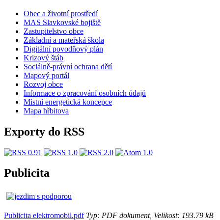
Obec a životní prostředí
MAS Slavkovské bojiště
Zastupitelstvo obce
Základní a mateřská škola
Digitální povodňový plán
Krizový štáb
Sociálně-právní ochrana dětí
Mapový portál
Rozvoj obce
Informace o zpracování osobních údajů
Místní energetická koncepce
Mapa hřbitova
Exporty do RSS
Publicita
Publicita elektromobil.pdf
Typ: PDF dokument, Velikost: 193.79 kB