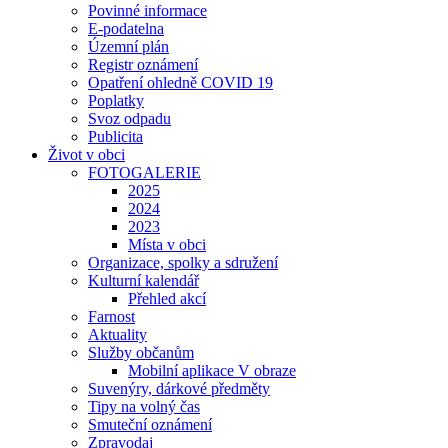
Povinné informace
E-podatelna
Územní plán
Registr oznámení
Opatření ohledně COVID 19
Poplatky
Svoz odpadu
Publicita
Život v obci
FOTOGALERIE
2025
2024
2023
Místa v obci
Organizace, spolky a sdružení
Kulturní kalendář
Přehled akcí
Farnost
Aktuality
Služby občanům
Mobilní aplikace V obraze
Suvenýry, dárkové předměty
Tipy na volný čas
Smuteční oznámení
Zpravodaj