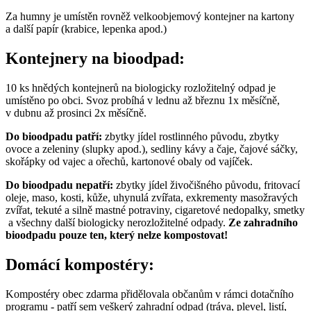
Za humny je umístěn rovněž velkoobjemový kontejner na kartony
a další papír (krabice, lepenka apod.)
Kontejnery na bioodpad:
10 ks hnědých kontejnerů na biologicky rozložitelný odpad je
umístěno po obci. Svoz probíhá v lednu až březnu 1x měsíčně,
v dubnu až prosinci 2x měsíčně.
Do bioodpadu patří:
zbytky jídel rostlinného původu, zbytky
ovoce a zeleniny (slupky apod.), sedliny kávy a čaje, čajové sáčky,
skořápky od vajec a ořechů, kartonové obaly od vajíček.
Do bioodpadu nepatří:
zbytky jídel živočišného původu, fritovací
oleje, maso, kosti, kůže, uhynulá zvířata, exkrementy masožravých
zvířat, tekuté a silně mastné potraviny, cigaretové nedopalky, smetky
a všechny další biologicky nerozložitelné odpady.
Ze zahradního
bioodpadu pouze ten, který nelze kompostovat!
Domácí kompostéry:
Kompostéry obec zdarma přidělovala občanům v rámci dotačního
programu - patří sem veškerý zahradní odpad (tráva, plevel, listí,