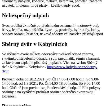
čalouněný nábytek, koberce, matrace, keramika, porcelán, zahradní
nábytek, linoleum, tvrdé plasty - kbelíky, sudy apod.
Nebezpečný odpad:
Svoz probíhá 2x ročně po předchozím oznámení - motorový olej,
barvy, lepidla, rozpouštědla, kyseliny, pesticidy, hydroxidy, louhy,
odpady obsahující dehet, tlakové nádoby vč. hasících přístrojů apod.
Sběrný dvůr v Kobylnicích
Ve sběrném dvoře můžete odevzdávat veškerý odpad zdarma,
s výjimkou stavebního odpadu a sutí, pneumatik, zemin a kamení,
za které tam zaplatíte příslušný poplatek. Více na webu: Sběrný
dvůr Kobylnice - Kobylnice -
https://www.kobylnice.cz/sberny-
dvut
.
Provozní doba do 28.2.2021: Po, Čt 14.00-17.00 hodin, So 9.00-
14.00 hod, od 1.3.2021: Po, Čt 14.00-18.00 hodin, So 9.00-14.00
hod. Občané jsou povinni se při odevzdávání odpadů řídit pokyny
obsluhy a na vyžádání prokázat obsluze sběrného dvora svoji
totožnost.