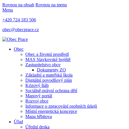
Rovnou na obsah
Rovnou na menu
Menu
+420 724 183 506
obec@obecprace.cz
Obec
Obec a životní prostředí
MAS Slavkovské bojiště
Zastupitelstvo obce
Dokumenty ZO
Základní a mateřská škola
Digitální povodňový plán
Krizový štáb
Sociálně-právní ochrana dětí
Mapový portál
Rozvoj obce
Informace o zpracování osobních údajů
Místní energetická koncepce
Mapa hřbitova
Úřad
Úřední deska