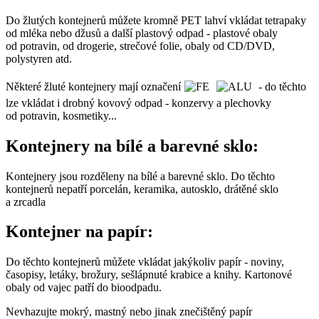
Do žlutých kontejnerů můžete kromně PET lahví vkládat tetrapaky
od mléka nebo džusů a další plastový odpad - plastové obaly
od potravin, od drogerie, strečové folie, obaly od CD/DVD,
polystyren atd.
Některé žluté kontejnery mají označení
- do těchto
lze vkládat i drobný kovový odpad - konzervy a plechovky
od potravin, kosmetiky...
Kontejnery na bílé a barevné sklo:
Kontejnery jsou rozděleny na bílé a barevné sklo. Do těchto
kontejnerů nepatří porcelán, keramika, autosklo, drátěné sklo
a zrcadla
Kontejner na papír:
Do těchto kontejnerů můžete vkládat jakýkoliv papír - noviny,
časopisy, letáky, brožury, sešlápnuté krabice a knihy. Kartonové
obaly od vajec patří do bioodpadu.
Nevhazujte mokrý, mastný nebo jinak znečištěný papír