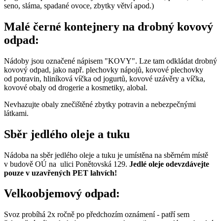
seno, sláma, spadané ovoce, zbytky větví apod.)
Malé černé kontejnery na drobný kovový
odpad:
Nádoby jsou označené nápisem "KOVY". Lze tam odkládat drobný
kovový odpad, jako např. plechovky nápojů, kovové plechovky
od potravin, hliníková víčka od jogurtů, kovové uzávěry a víčka,
kovové obaly od drogerie a kosmetiky, alobal.
Nevhazujte obaly znečištěné zbytky potravin a nebezpečnými
látkami.
Sběr jedlého oleje a tuku
Nádoba na sběr jedlého oleje a tuku je umístěna na sběrném místě
v budově OÚ na ulici Ponětovská 129.
Jedlé oleje odevzdávejte
pouze v uzavřených PET lahvích!
Velkoobjemový odpad:
Svoz probíhá 2x ročně po předchozím oznámení - patří sem