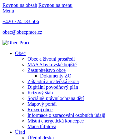
Rovnou na obsah
Rovnou na menu
Menu
+420 724 183 506
obec@obecprace.cz
Obec
Obec a životní prostředí
MAS Slavkovské bojiště
Zastupitelstvo obce
Dokumenty ZO
Základní a mateřská škola
Digitální povodňový plán
Krizový štáb
Sociálně-právní ochrana dětí
Mapový portál
Rozvoj obce
Informace o zpracování osobních údajů
Místní energetická koncepce
Mapa hřbitova
Úřad
Úřední deska