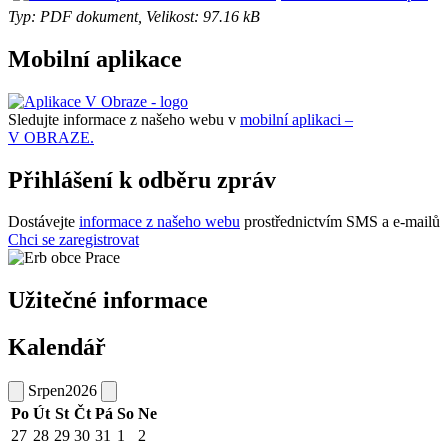
Typ: PDF dokument, Velikost: 97.16 kB
Mobilní aplikace
Sledujte informace z našeho webu v
mobilní aplikaci –
V OBRAZE.
Přihlášení k odběru zpráv
Dostávejte
informace z našeho webu
prostřednictvím SMS a e-mailů
Chci se zaregistrovat
Užitečné informace
Kalendář
Srpen
2026
Po
Út
St
Čt
Pá
So
Ne
27
28
29
30
31
1
2