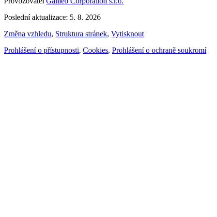
Provozovatel
Galileo Corporation s.r.o.
Poslední aktualizace: 5. 8. 2026
Změna vzhledu
,
Struktura stránek
,
Vytisknout
Prohlášení o přístupnosti
,
Cookies
,
Prohlášení o ochraně soukromí