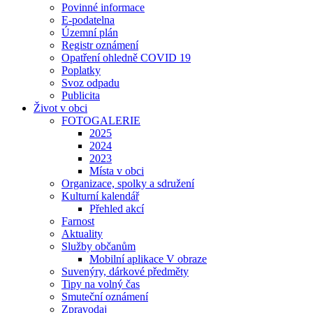
Povinné informace
E-podatelna
Územní plán
Registr oznámení
Opatření ohledně COVID 19
Poplatky
Svoz odpadu
Publicita
Život v obci
FOTOGALERIE
2025
2024
2023
Místa v obci
Organizace, spolky a sdružení
Kulturní kalendář
Přehled akcí
Farnost
Aktuality
Služby občanům
Mobilní aplikace V obraze
Suvenýry, dárkové předměty
Tipy na volný čas
Smuteční oznámení
Zpravodaj