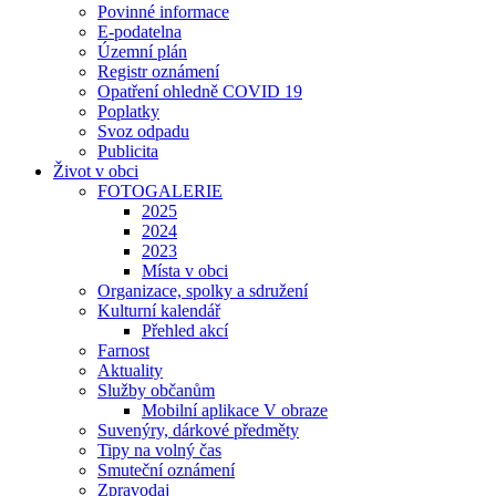
Povinné informace
E-podatelna
Územní plán
Registr oznámení
Opatření ohledně COVID 19
Poplatky
Svoz odpadu
Publicita
Život v obci
FOTOGALERIE
2025
2024
2023
Místa v obci
Organizace, spolky a sdružení
Kulturní kalendář
Přehled akcí
Farnost
Aktuality
Služby občanům
Mobilní aplikace V obraze
Suvenýry, dárkové předměty
Tipy na volný čas
Smuteční oznámení
Zpravodaj