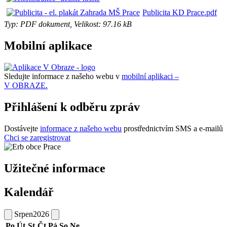
Publicita KD Prace.pdf
Typ: PDF dokument, Velikost: 97.16 kB
Mobilní aplikace
Sledujte informace z našeho webu v
mobilní aplikaci –
V OBRAZE.
Přihlášení k odběru zpráv
Dostávejte
informace z našeho webu
prostřednictvím SMS a e-mailů
Chci se zaregistrovat
Užitečné informace
Kalendář
Srpen
2026
Po
Út
St
Čt
Pá
So
Ne