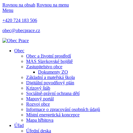
Rovnou na obsah
Rovnou na menu
Menu
+420 724 183 506
obec@obecprace.cz
Obec
Obec a životní prostředí
MAS Slavkovské bojiště
Zastupitelstvo obce
Dokumenty ZO
Základní a mateřská škola
Digitální povodňový plán
Krizový štáb
Sociálně-právní ochrana dětí
Mapový portál
Rozvoj obce
Informace o zpracování osobních údajů
Místní energetická koncepce
Mapa hřbitova
Úřad
Úřední deska