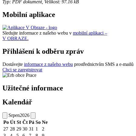
Typ: PDF dokument, Velikost: 97.16 kB
Mobilní aplikace
Sledujte informace z našeho webu v
mobilní aplikaci –
V OBRAZE.
Přihlášení k odběru zpráv
Dostávejte
informace z našeho webu
prostřednictvím SMS a e-mailů
Chci se zaregistrovat
Užitečné informace
Kalendář
Srpen
2026
Po
Út
St
Čt
Pá
So
Ne
27
28
29
30
31
1
2
3
4
5
6
7
8
9