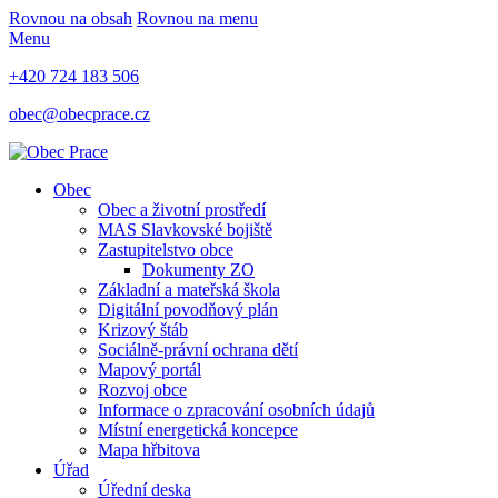
Rovnou na obsah
Rovnou na menu
Menu
+420 724 183 506
obec@obecprace.cz
Obec
Obec a životní prostředí
MAS Slavkovské bojiště
Zastupitelstvo obce
Dokumenty ZO
Základní a mateřská škola
Digitální povodňový plán
Krizový štáb
Sociálně-právní ochrana dětí
Mapový portál
Rozvoj obce
Informace o zpracování osobních údajů
Místní energetická koncepce
Mapa hřbitova
Úřad
Úřední deska