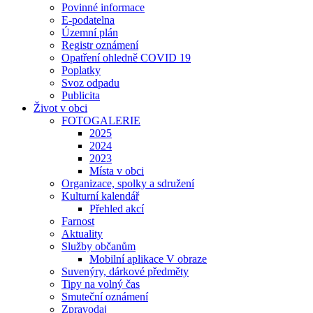
Povinné informace
E-podatelna
Územní plán
Registr oznámení
Opatření ohledně COVID 19
Poplatky
Svoz odpadu
Publicita
Život v obci
FOTOGALERIE
2025
2024
2023
Místa v obci
Organizace, spolky a sdružení
Kulturní kalendář
Přehled akcí
Farnost
Aktuality
Služby občanům
Mobilní aplikace V obraze
Suvenýry, dárkové předměty
Tipy na volný čas
Smuteční oznámení
Zpravodaj