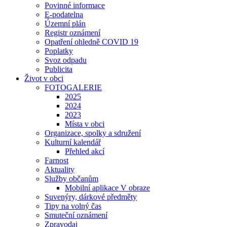
Povinné informace
E-podatelna
Územní plán
Registr oznámení
Opatření ohledně COVID 19
Poplatky
Svoz odpadu
Publicita
Život v obci
FOTOGALERIE
2025
2024
2023
Místa v obci
Organizace, spolky a sdružení
Kulturní kalendář
Přehled akcí
Farnost
Aktuality
Služby občanům
Mobilní aplikace V obraze
Suvenýry, dárkové předměty
Tipy na volný čas
Smuteční oznámení
Zpravodaj