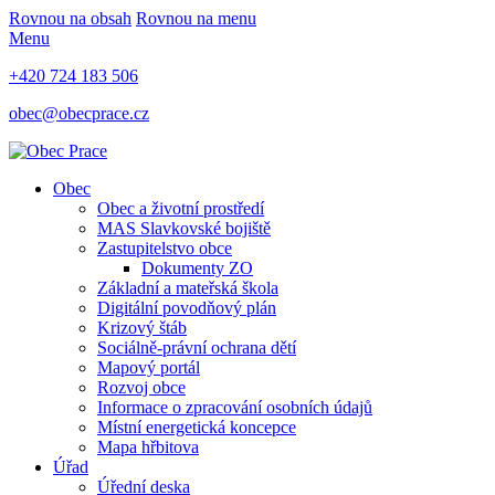
Rovnou na obsah
Rovnou na menu
Menu
+420 724 183 506
obec@obecprace.cz
Obec
Obec a životní prostředí
MAS Slavkovské bojiště
Zastupitelstvo obce
Dokumenty ZO
Základní a mateřská škola
Digitální povodňový plán
Krizový štáb
Sociálně-právní ochrana dětí
Mapový portál
Rozvoj obce
Informace o zpracování osobních údajů
Místní energetická koncepce
Mapa hřbitova
Úřad
Úřední deska