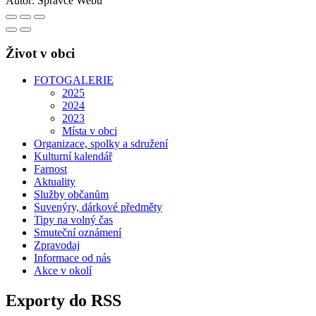
Autor:
Správce Webu
Život v obci
FOTOGALERIE
2025
2024
2023
Místa v obci
Organizace, spolky a sdružení
Kulturní kalendář
Farnost
Aktuality
Služby občanům
Suvenýry, dárkové předměty
Tipy na volný čas
Smuteční oznámení
Zpravodaj
Informace od nás
Akce v okolí
Exporty do RSS