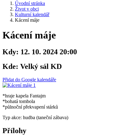
Úvodní stránka
Život v obci
Kulturní kalendář
Kácení máje
Kácení máje
Kdy:
12. 10. 2024 20:00
Kde:
Velký sál KD
Přidat do Google kalendáře
*hraje kapela Fantajm
*bohatá tombola
*půlnoční překvapení stárků
Typ akce: hudba (taneční zábava)
Přílohy