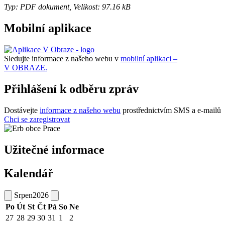
Typ: PDF dokument, Velikost: 97.16 kB
Mobilní aplikace
Sledujte informace z našeho webu v
mobilní aplikaci –
V OBRAZE.
Přihlášení k odběru zpráv
Dostávejte
informace z našeho webu
prostřednictvím SMS a e-mailů
Chci se zaregistrovat
Užitečné informace
Kalendář
Srpen
2026
Po
Út
St
Čt
Pá
So
Ne
27
28
29
30
31
1
2