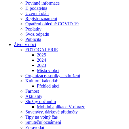
Povinné informace
E-podatelna
Územní plán
Registr oznámení
Opatření ohledně COVID 19
Poplatky
Svoz odpadu
Publicita
Život v obci
FOTOGALERIE
2025
2024
2023
Místa v obci
Organizace, spolky a sdružení
Kulturní kalendář
Přehled akcí
Farnost
Aktuality
Služby občanům
Mobilní aplikace V obraze
Suvenýry, dárkové předměty
Tipy na volný čas
Smuteční oznámení
Zpravodaj