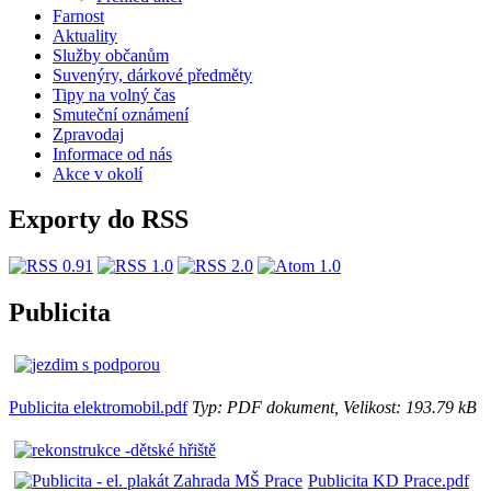
Farnost
Aktuality
Služby občanům
Suvenýry, dárkové předměty
Tipy na volný čas
Smuteční oznámení
Zpravodaj
Informace od nás
Akce v okolí
Exporty do RSS
Publicita
Publicita elektromobil.pdf
Typ: PDF dokument, Velikost: 193.79 kB
Publicita KD Prace.pdf