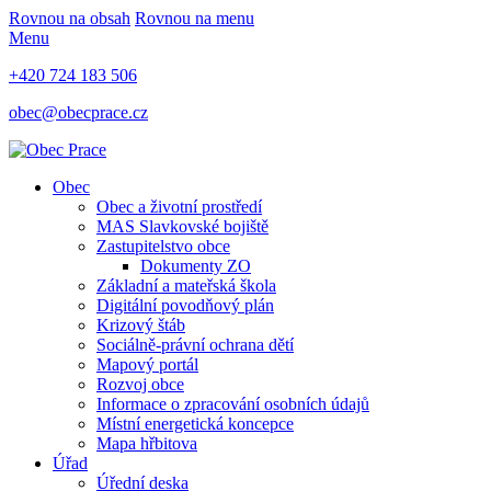
Rovnou na obsah
Rovnou na menu
Menu
+420 724 183 506
obec@obecprace.cz
Obec
Obec a životní prostředí
MAS Slavkovské bojiště
Zastupitelstvo obce
Dokumenty ZO
Základní a mateřská škola
Digitální povodňový plán
Krizový štáb
Sociálně-právní ochrana dětí
Mapový portál
Rozvoj obce
Informace o zpracování osobních údajů
Místní energetická koncepce
Mapa hřbitova
Úřad
Úřední deska